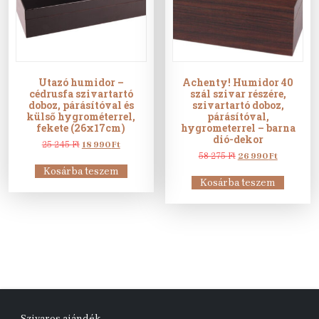
Utazó humidor –
Achenty! Humidor 40
cédrusfa szivartartó
szál szivar részére,
doboz, párásítóval és
szivartartó doboz,
külső hygrométerrel,
párásítóval,
fekete (26x17cm)
hygrometerrel – barna
dió-dekor
Original
Current
25 245
Ft
18 990
Ft
price
price
Original
Current
58 275
Ft
26 990
Ft
was:
is:
price
price
Kosárba teszem
25
18
was:
is:
Kosárba teszem
245 Ft.
990 Ft.
58
26
275 Ft.
990 Ft.
Szivaros ajándék