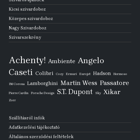
Kicsi szivardoboz
Közepes szivardoboz
Nagy Szivardoboz
Szivarszekrény
Achenty!
Angelo
Ambiente
Caseti
Colibri
Hadson
Cozy
Ermuri
Eurojet
Hermoso
Passatore
Martin Wess
Lamborghini
IM Corona
S.T. Dupont
Xikar
Pierre Cardin
Porsche Design
Sky
Zorr
Szállításról infók
Adatkezelési tájékoztató
Általános szerződési feltételek