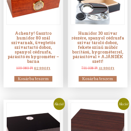
Achenty! Gasztro
Humidor 30 szivar
humidor 80 szál
részére, spanyol cédrusfa
szivarnak, üvegtetős
szivar tároló doboz,
szivartartó doboz,
fekete színű műbőr
spanyol cédrusfa,
borítású, hygrométerrel,
párásító és hygrométer –
párásítóval + AJÁNDÉK
barna
szett!
Original
Current
Original
Current
109 989
Ft
62 990
Ft
731 038
Ft
41 990
Ft
price
price
price
price
was:
is:
was:
is:
Kosárba teszem
Kosárba teszem
109
62
731
41
989 Ft.
990 Ft.
038 Ft.
990 Ft.
Akció!
Akció!