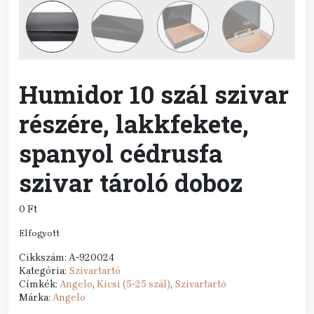
Humidor 10 szál szivar
részére, lakkfekete,
spanyol cédrusfa
szivar tároló doboz
0
Ft
Elfogyott
Cikkszám:
A-920024
Kategória:
Szivartartó
Címkék:
Angelo
,
Kicsi (5-25 szál)
,
Szivartartó
Márka:
Angelo