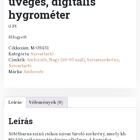
üveges, digitális
hygrométer
0
Ft
Elfogyott
Cikkszám:
M-09451
Kategória:
Szivartartó
Címkék:
Ambiente
,
Nagy (60-95 szál)
,
Szivarszekrény
,
Szivartartó
Márka:
Ambiente
Leírás
Vélemények (0)
Leírás
Sötétbarna színű csíkos szivar tároló szekrény, amely kb.
80-100 szál szivar tárolására alkalmas. A humidor