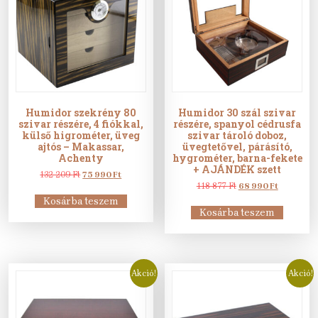
Humidor szekrény 80
Humidor 30 szál szivar
szivar részére, 4 fiókkal,
részére, spanyol cédrusfa
külső higrométer, üveg
szivar tároló doboz,
ajtós – Makassar,
üvegtetővel, párásító,
Achenty
hygrométer, barna-fekete
+ AJÁNDÉK szett
Original
Current
132 209
Ft
75 990
Ft
price
price
Original
Current
118 877
Ft
68 990
Ft
was:
is:
price
price
Kosárba teszem
132
75
was:
is:
Kosárba teszem
209 Ft.
990 Ft.
118
68
877 Ft.
990 Ft.
Akció!
Akció!