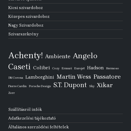
Kicsi szivardoboz
Közepes szivardoboz
Nagy Szivardoboz
Szivarszekrény
Achenty!
Angelo
Ambiente
Caseti
Colibri
Hadson
Cozy
Ermuri
Eurojet
Hermoso
Passatore
Martin Wess
Lamborghini
IM Corona
S.T. Dupont
Xikar
Pierre Cardin
Porsche Design
Sky
Zorr
Szállításról infók
Adatkezelési tájékoztató
Általános szerződési feltételek