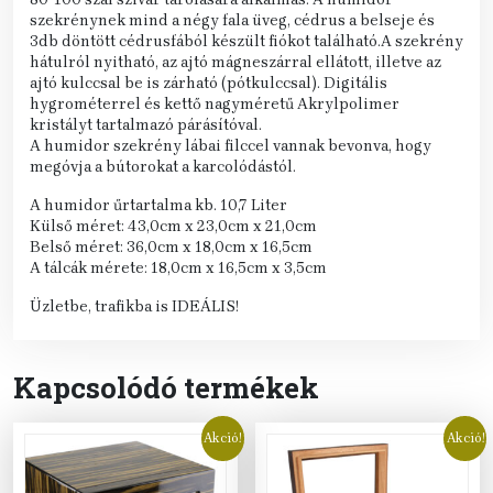
szekrénynek mind a négy fala üveg, cédrus a belseje és
3db döntött cédrusfából készült fiókot található.A szekrény
hátulról nyitható, az ajtó mágneszárral ellátott, illetve az
ajtó kulccsal be is zárható (pótkulccsal). Digitális
hygrométerrel és kettő nagyméretű Akrylpolimer
kristályt tartalmazó párásítóval.
A humidor szekrény lábai filccel vannak bevonva, hogy
megóvja a bútorokat a karcolódástól.
A humidor űrtartalma kb. 10,7 Liter
Külső méret: 43,0cm x 23,0cm x 21,0cm
Belső méret: 36,0cm x 18,0cm x 16,5cm
A tálcák mérete: 18,0cm x 16,5cm x 3,5cm
Üzletbe, trafikba is IDEÁLIS!
Kapcsolódó termékek
Akció!
Akció!