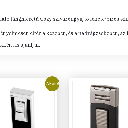
tható lángméretű Cozy szivaröngyújtó fekete/piros sz
kényelmesen elfér a kezében, és a nadrágzsebében, az 
ként is ajánljuk.
Akció!