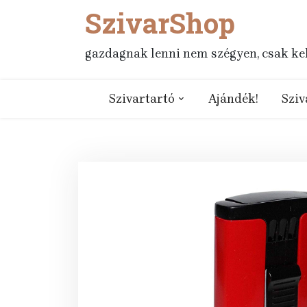
SzivarShop
Skip
to
content
gazdagnak lenni nem szégyen, csak kell
Szivartartó
Ajándék!
Sziv