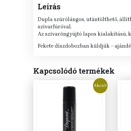
Leírás
Dupla szúrólángos, utántölthető, állí
szivarfúróval.
Az szivaröngyújtó lapos kialakítású, 
Fekete díszdobozban küldjük – ajándék
Kapcsolódó termékek
Akció!