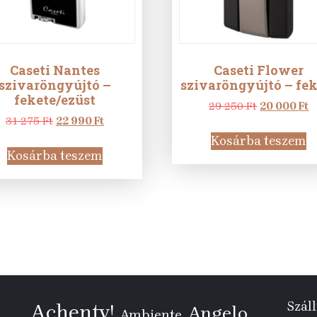
Caseti Nantes
Caseti Flower
szivaröngyújtó –
szivaröngyújtó – fe
fekete/ezüst
Original
C
29 250
Ft
20 000
Ft
Original
Current
price
p
31 275
Ft
22 990
Ft
price
price
was:
is
Kosárba teszem
was:
is:
29
2
Kosárba teszem
31
22
250 Ft.
0
275 Ft.
990 Ft.
Száll
Achenty!
Angelo
Ambiente