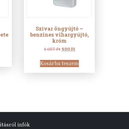
Szivar öngyújtó –
kete
benzines vihargyújtó,
króm
urrent
rice
Original
Current
1 057
Ft
890
Ft
:
price
price
0
was:
is:
Kosárba teszem
00 Ft.
1
890 Ft.
057 Ft.
ításról infók