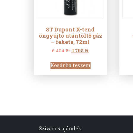
ST Dupont X-tend
öngyújtó utántöltő gáz
– fekete, 72ml
Original
Current
6 404
Ft
4 795
Ft
price
price
was:
is:
Kosárba teszem
6
4
404 Ft.
795 Ft.
Szivaros ajándék