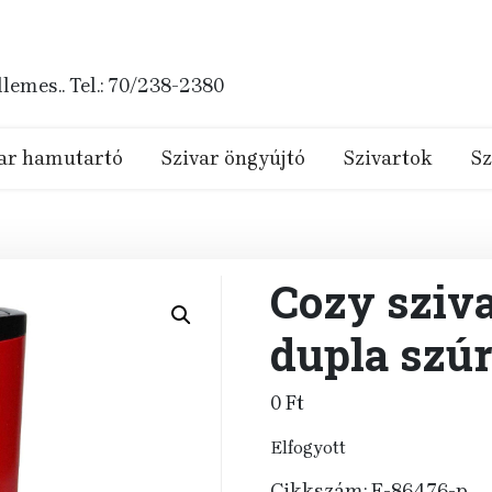
emes.. Tel.: 70/238-2380
ar hamutartó
Szivar öngyújtó
Szivartok
Sz
Cozy sziv
dupla szúr
0
Ft
Elfogyott
Cikkszám:
E-86476-p