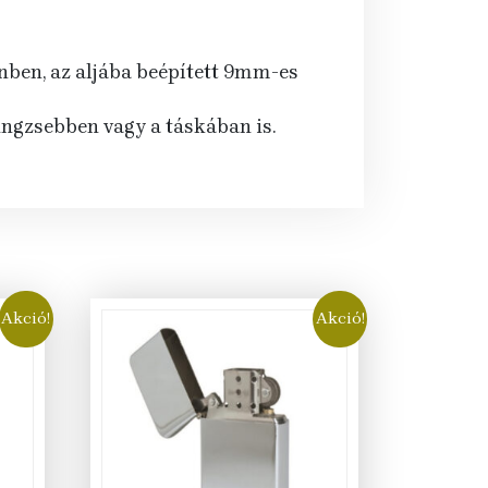
ínben, az aljába beépített 9mm-es
ingzsebben vagy a táskában is.
Akció!
Akció!