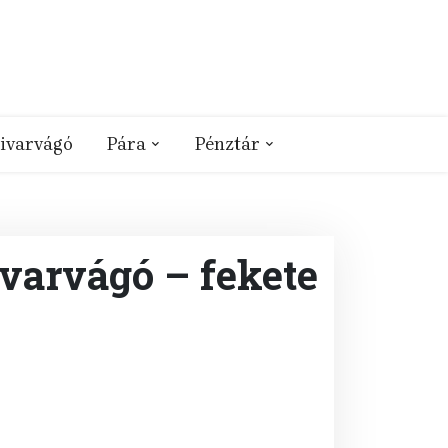
ivarvágó
Pára
Pénztár
varvágó – fekete