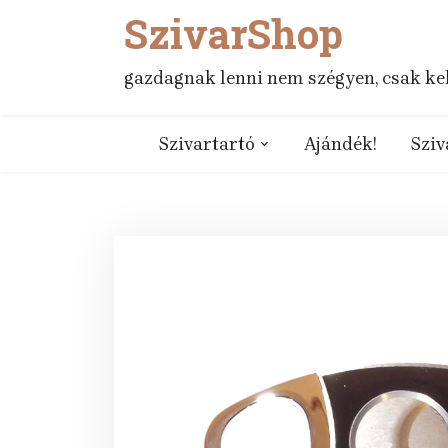
SzivarShop
Skip
to
content
gazdagnak lenni nem szégyen, csak kell
Szivartartó
Ajándék!
Sziv