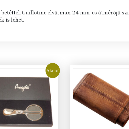
e betéttel. Guillotine elvű, max. 24 mm-es átmérőjű s
 is lehet.
Akció!