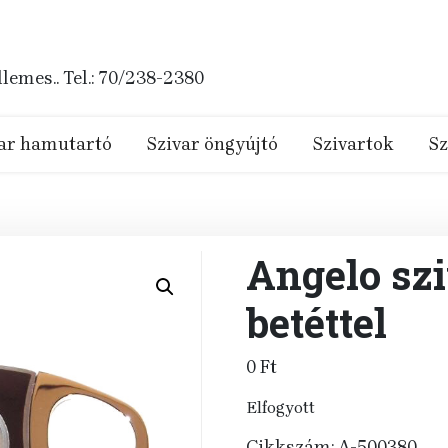
emes.. Tel.: 70/238-2380
ar hamutartó
Szivar öngyújtó
Szivartok
Sz
Angelo szi
betéttel
0
Ft
Elfogyott
Cikkszám:
A-500380