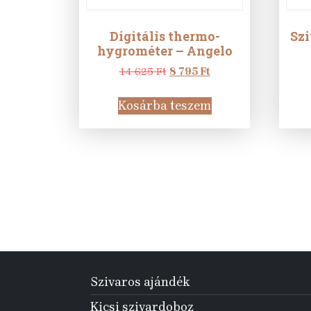
Digitális thermo-
Szi
hygrométer – Angelo
Original
Current
14 625
Ft
8 795
Ft
price
price
was:
is:
Kosárba teszem
14
8
625 Ft.
795 Ft.
Szivaros ajándék
Kicsi szivardoboz