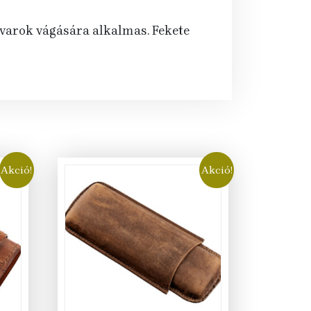
zivarok vágására alkalmas. Fekete
Akció!
Akció!