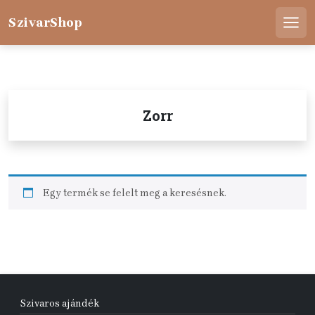
Skip
to
SzivarShop
Men
content
Zorr
Egy termék se felelt meg a keresésnek.
Szivaros ajándék