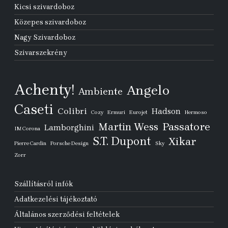
Kicsi szivardoboz
Közepes szivardoboz
Nagy Szivardoboz
Szivarszekrény
Achenty!
Angelo
Ambiente
Caseti
Colibri
Hadson
Cozy
Ermuri
Eurojet
Hermoso
Passatore
Martin Wess
Lamborghini
IM Corona
S.T. Dupont
Xikar
Pierre Cardin
Porsche Design
Sky
Zorr
Szállításról infók
Adatkezelési tájékoztató
Általános szerződési feltételek