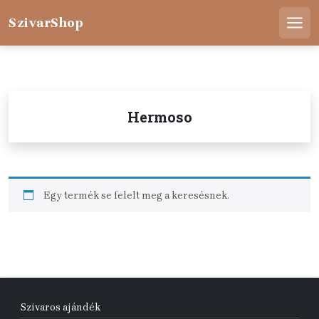
Skip
to
SzivarShop
Men
content
Hermoso
Egy termék se felelt meg a keresésnek.
Szivaros ajándék