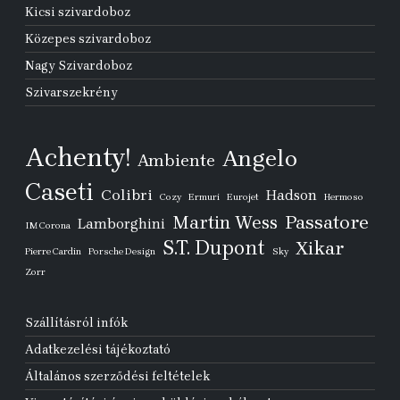
Kicsi szivardoboz
Közepes szivardoboz
Nagy Szivardoboz
Szivarszekrény
Achenty!
Angelo
Ambiente
Caseti
Colibri
Hadson
Cozy
Ermuri
Eurojet
Hermoso
Passatore
Martin Wess
Lamborghini
IM Corona
S.T. Dupont
Xikar
Pierre Cardin
Porsche Design
Sky
Zorr
Szállításról infók
Adatkezelési tájékoztató
Általános szerződési feltételek